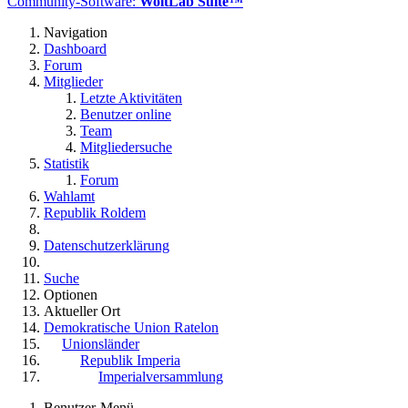
Community-Software:
WoltLab Suite™
Navigation
Dashboard
Forum
Mitglieder
Letzte Aktivitäten
Benutzer online
Team
Mitgliedersuche
Statistik
Forum
Wahlamt
Republik Roldem
Datenschutzerklärung
Suche
Optionen
Aktueller Ort
Demokratische Union Ratelon
Unionsländer
Republik Imperia
Imperialversammlung
Benutzer-Menü