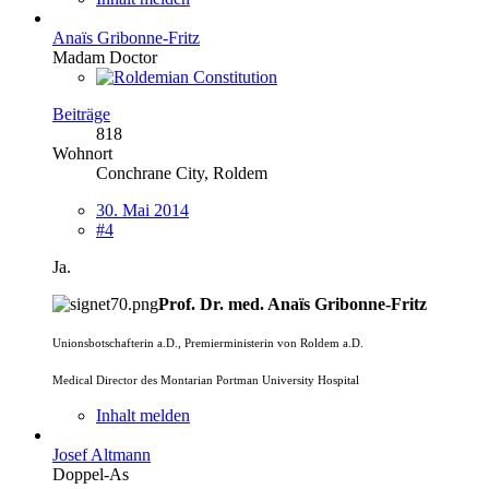
Anaïs Gribonne-Fritz
Madam Doctor
Beiträge
818
Wohnort
Conchrane City, Roldem
30. Mai 2014
#4
Ja.
Prof. Dr. med. Anaïs Gribonne-Fritz
Unionsbotschafterin a.D., Premierministerin von Roldem a.D.
Medical Director des Montarian Portman University Hospital
Inhalt melden
Josef Altmann
Doppel-As