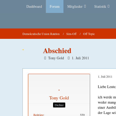
Dashboard
Forum
Mitglieder
Statistik
Demokratische Union Ratelon
Sim-Off
Off Topic
Abschied
Tony Gold
1. Juli 2011
1. Juli 2011
Liebe Leute
Tony Gold
ich werde m
weder mange
Dichter
einer Ausbi
der Lage sei
Beiträge
559