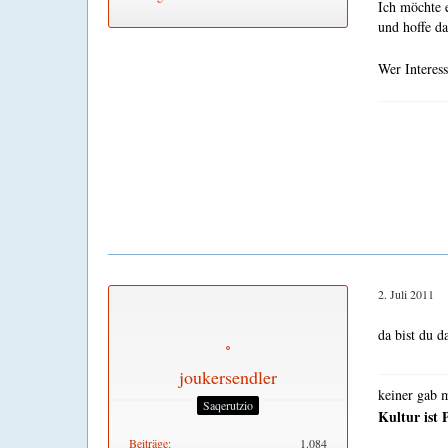
Ich möchte e
und hoffe da
Wer Interess
2. Juli 2011
da bist du 
joukersendler
keiner gab 
Saqerutzio
Kultur ist 
Beiträge
1.084