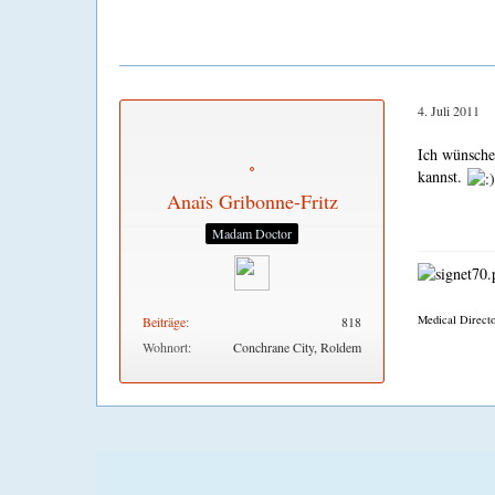
4. Juli 2011
Ich wünsche 
kannst.
Anaïs Gribonne-Fritz
Madam Doctor
Medical Directo
Beiträge
818
Wohnort
Conchrane City, Roldem