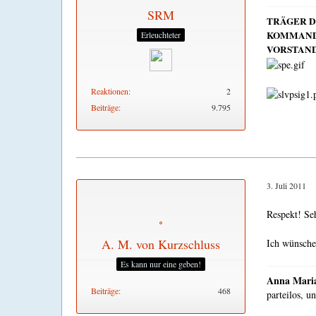
SRM
TRÄGER 
KOMMAND
Erleuchteter
VORSTAND
Reaktionen
2
Beiträge
9.795
3. Juli 2011
Respekt! Se
A. M. von Kurzschluss
Ich wünsche
Es kann nur eine geben!
Anna Maria
Beiträge
468
parteilos, u