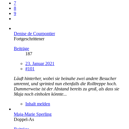
7
8
9
Denise de Courpontier
Fortgeschrittener
Beiträge
187
23. Januar 2021
#101
Läuft
hinterher, wobei sie beinahe zwei andere Besucher
umrennt, und sprinted nun ebenfalls die Rolltreppe hoch.
Dummerweise ist der Abstand bereits zu groß, als dass sie
Maja noch einholen könnte...
Inhalt melden
Maja-Marie Sperling
Doppel-As