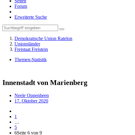
Seiten
Forum
Erweiterte Suche
Demokratische Union Ratelon
Unionsländer
Freistaat Freistein
Themen-Statistik
Innenstadt von Marienberg
Neele Oppenbeen
17. Oktober 2020
1
…
5
6
Seite 6 von 9