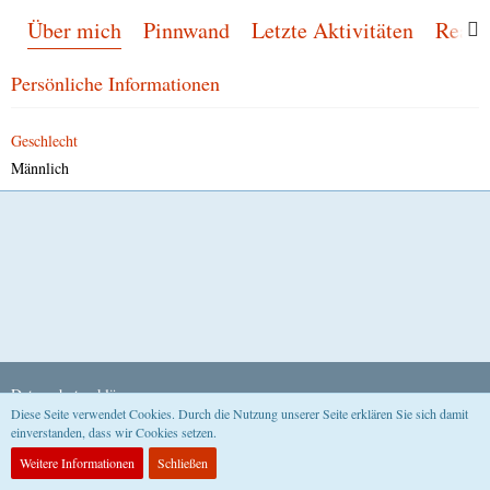
Über mich
Pinnwand
Letzte Aktivitäten
Reakt
Persönliche Informationen
Geschlecht
Männlich
Datenschutzerklärung
Diese Seite verwendet Cookies. Durch die Nutzung unserer Seite erklären Sie sich damit
einverstanden, dass wir Cookies setzen.
Community-Software:
WoltLab Suite™
Weitere Informationen
Schließen