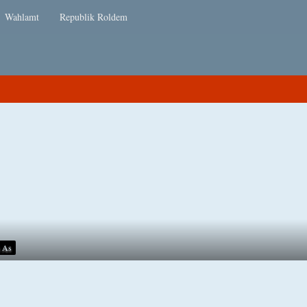
Wahlamt
Republik Roldem
n As