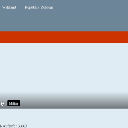
Wahlamt
Republik Roldem
te
Militär
il-Aufrufe
3.663