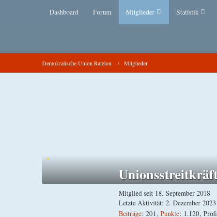
Dashboard
Forum
Mitglieder
Statistik
Demokratische Union Ratelon
Mitglieder
Union​s​streitkräf
Mitglied seit 18. September 2018
Letzte Aktivität:
2. Dezember 2023
Beiträge
201
Punkte
1.120
Prof