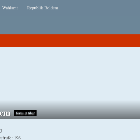
Wahlamt
Republik Roldem
dem
fortis et liber
23
Aufrufe
196