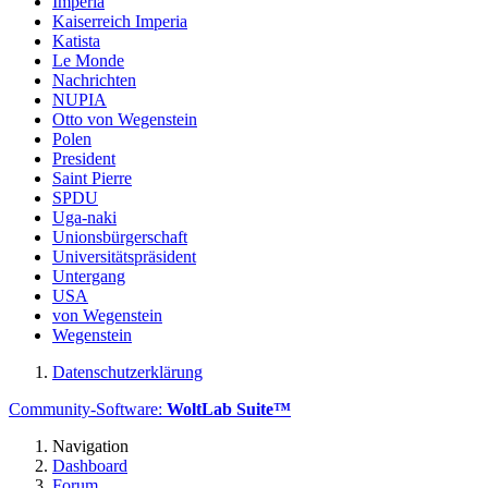
Imperia
Kaiserreich Imperia
Katista
Le Monde
Nachrichten
NUPIA
Otto von Wegenstein
Polen
President
Saint Pierre
SPDU
Uga-naki
Unionsbürgerschaft
Universitätspräsident
Untergang
USA
von Wegenstein
Wegenstein
Datenschutzerklärung
Community-Software:
WoltLab Suite™
Navigation
Dashboard
Forum