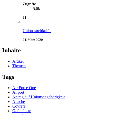
Zugriffe
5,6k
11
Union​s​streitkräfte
24. März 2020
Inhalte
Artikel
Themen
Tags
Air Force One
Airport
Antrag auf Unionsangehörigkeit
Apache
Covfefe
Geflüchtete