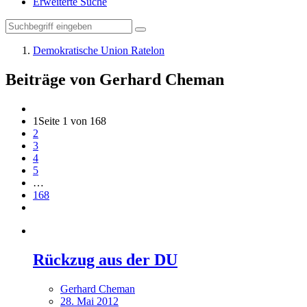
Erweiterte Suche
Demokratische Union Ratelon
Beiträge von Gerhard Cheman
1
Seite 1 von 168
2
3
4
5
…
168
Rückzug aus der DU
Gerhard Cheman
28. Mai 2012