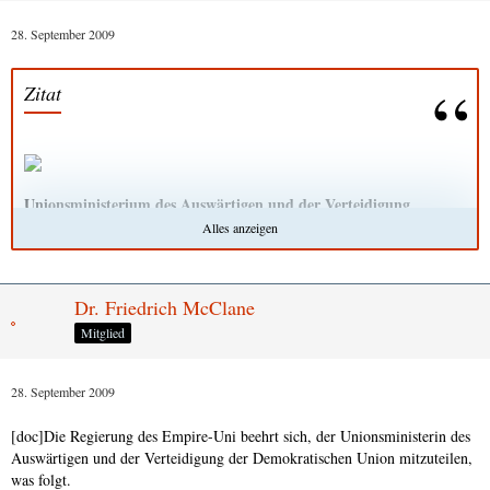
28. September 2009
Zitat
Unionsministerium des Auswärtigen und der Verteidigung
- Die Unionsministerin -
Alles anzeigen
Helen Bont
Manuri
Demokratische Union
Dr. Friedrich McClane
Mitglied
Sehr geehrter Herr McClane, Exzellenz,
ich freue mich, dass Ihnen nunmehr möglich ist, der Demokratischen
28. September 2009
Union einen offiziellen Staatsbesuch abzustatten. Als Termin erlaube
ich mir Ihnen Mittwoch, den 30. Septmber 2009 vorzuschlagen.
[doc]Die Regierung des Empire-Uni beehrt sich, der Unionsministerin des
Auswärtigen und der Verteidigung der Demokratischen Union mitzuteilen,
Mit freundlichen Grüßen,
was folgt.