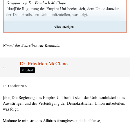
Original von Dr. Friedrich McClane
[doc]Die Regierung des Empire-Uni beehrt sich, dem Unionskanzler
der Demokratischen Union mitzuteilen, was folgt.
Monsieur le Chancelier de l'Union Démocratique,
Alles anzeigen
ich möchte Sie und damit die Demokratische Union öffentlich davon in
Kenntnis setzen, daß das Empire-Uni im Laufe des heutigen Abends
Nimmt das Schreiben zur Kenntnis.
den Tunegelweg - die Meerenge bei Neuruh - für militärische
Einheiten und Güter des Kaiserreichs Chinopiens sowie der Bendita
Corona de Segovia sperrt und sich darüber hinaus vorbehält, zivile
Dr. Friedrich McClane
Schiffe beider Länder hinsichtlich des Transports militärischer
Mitglied
Einheiten und Güter zu inspizieren. Die Reichsregierung bedauert
diesen Schritt zutiefst, jedoch sieht sie sich zu ihm aus Gründen der
nationalen Sicherheit und Interessenlage gezwungen.
18. Oktober 2009
Avec l’expression de mes salutations distinguées,
[doc]Die Regierung des Empire-Uni beehrt sich, der Unionsministerin des
Auswärtigen und der Verteidigung der Demokratischen Union mitzuteilen,
[/doc]
was folgt.
Madame le ministre des Affaires étrangères et de la défense,