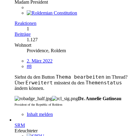
Madam President
Reaktionen
1
Beiträge
1.127
Wohnort
Providence, Roldem
2. März 2022
#8
Thema bearbeiten
Siehst du den Button
im Thread?
Erweitert
Themenstatus
Über
müsstest du den
ändern können.
Dr. Annelie Gatineau
President of the Republic of Roldem
Inhalt melden
SRM
Erleuchteter