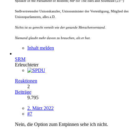
Speaker of the Parliament of Roldem; MP
for The Isles and Southeast (23
)
Stellvertretender Unionskanzler, Unionsminister der Verteidigung, Mitglied des
Unionsparlaments, alles a.D.
Nichts ist so gerecht verteilt wie der gesunde Menschenverstand.
Niemand glaubt mehr davon zu brauchen, als er hat.
Inhalt melden
SRM
Erleuchteter
Reaktionen
2
Beiträge
9.795
2. März 2022
#7
Nein, die Option zum Entpinnen sehe ich nicht.