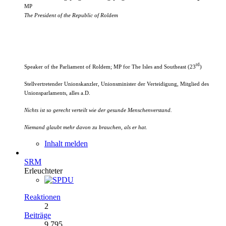
MP
The President of the Republic of Roldem
rd
Speaker of the Parliament of Roldem; MP
for The Isles and Southeast (23
)
Stellvertretender Unionskanzler, Unionsminister der Verteidigung, Mitglied des
Unionsparlaments, alles a.D.
Nichts ist so gerecht verteilt wie der gesunde Menschenverstand.
Niemand glaubt mehr davon zu brauchen, als er hat.
Inhalt melden
SRM
Erleuchteter
Reaktionen
2
Beiträge
9.795